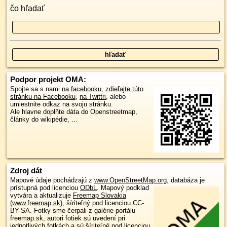
čo hľadať
Podpor projekt OMA:
Spojte sa s nami
na facebooku
,
zdieľajte túto
stránku na Facebooku
,
na Twittri
, alebo
umiestnite odkaz na svoju stránku.
Ale hlavne doplňte dáta do Openstreetmap,
články do wikipédie, ...
Zdroj dát
Mapové údaje pochádzajú z
www.OpenStreetMap.org
, databáza je
prístupná pod licenciou
ODbL
.
Mapový podklad
vytvára a aktualizuje
Freemap Slovakia
(www.freemap.sk)
, šíriteľný pod licenciou CC-
BY-SA. Fotky sme čerpali z galérie portálu
freemap.sk, autori fotiek sú uvedení pri
jednotlivých fotkách a sú šíriteľné pod licenciou