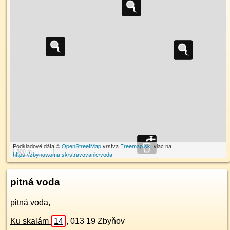
Podkladové dáta ©
OpenStreetMap
vrstva
Freemap.sk
, viac na
500 m
https://zbynov.oma.sk/stravovanie/voda
pitná voda
pitná voda,
Ku skalám
14
,
013 19
Zbyňov